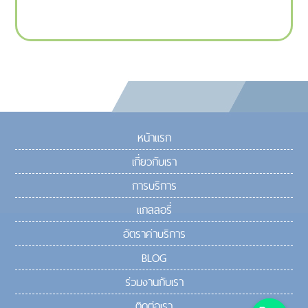
หน้าแรก
เกี่ยวกับเรา
การบริการ
แกลลอรี่
อัตราค่าบริการ
BLOG
ร่วมงานกับเรา
ติดต่อเรา