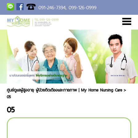
091-246-7394,
099-126-0999
หน้าแรก
เกี่ยวกับเรา
การบริการ
แกลลอรี่
อัตราค่าบริการ
BLOG
ร่วมงานกับเรา
ติดต่อเรา
ศูนย์ดูแลผู้สูงอายุ ผู้ป่วยติดเตียงและกายภาพ | My Home Nursing Care
>
05
05