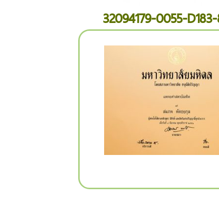
32094179-0055-D183