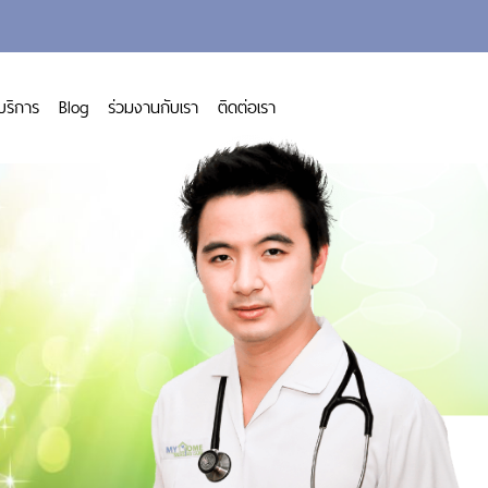
บริการ
Blog
ร่วมงานกับเรา
ติดต่อเรา