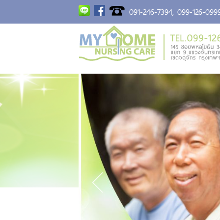
091-246-7394,
099-126-099