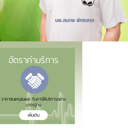
อัตราค่าบริการ
ราคาสมเหตุสมผล กับการให้บริการอย่าง
มาตรฐาน
เพิ่มเติม