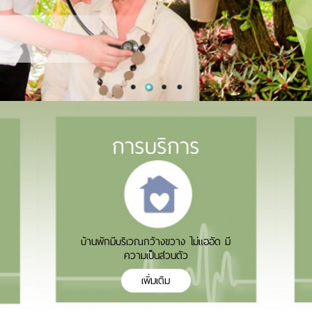
การบริการ
บ้านพักมีบริเวณกว้างขวาง ไม่แออัด มี
ความเป็นส่วนตัว
เพิ่มเติม