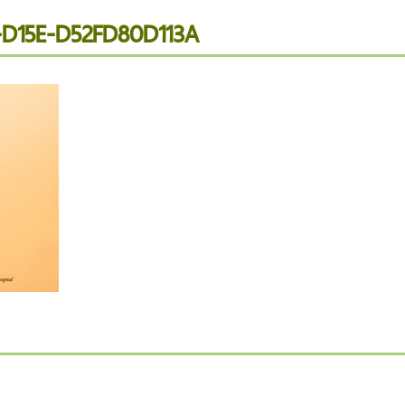
-D15E-D52FD80D113A