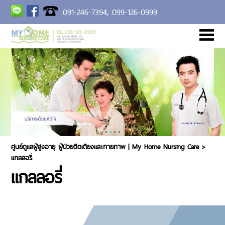
091-246-7394,
099-126-0999
หน้าแรก
เกี่ยวกับเรา
การบริการ
แกลลอรี่
อัตราค่าบริการ
BLOG
ร่วมงานกับเรา
ติดต่อเรา
ศูนย์ดูแลผู้สูงอายุ ผู้ป่วยติดเตียงและกายภาพ | My Home Nursing Care
>
แกลลอรี่
แกลลอรี่