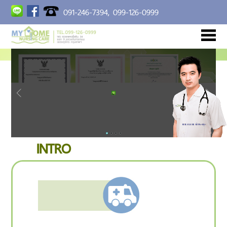
091-246-7394,
099-126-0999
หน้าแรก
เกี่ยวกับเรา
การบริการ
แกลลอรี่
อัตราค่าบริการ
BLOG
ร่วมงานกับเรา
ติดต่อเรา
INTRO