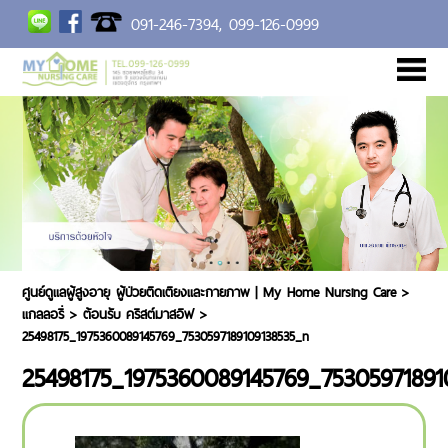
091-246-7394,
099-126-0999
หน้าแรก
เกี่ยวกับเรา
การบริการ
แกลลอรี่
อัตราค่าบริการ
BLOG
ร่วมงานกับเรา
ติดต่อเรา
ศูนย์ดูแลผู้สูงอายุ ผู้ป่วยติดเตียงและกายภาพ | My Home Nursing Care
>
แกลลอรี่
>
ต้อนรับ คริสต์มาสอีฟ
>
25498175_1975360089145769_7530597189109138535_n
25498175_1975360089145769_75305971891