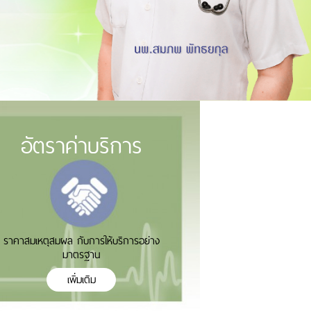
อัตราค่าบริการ
ราคาสมเหตุสมผล กับการให้บริการอย่าง
มาตรฐาน
เพิ่มเติม