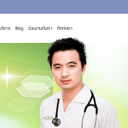
บริการ
Blog
ร่วมงานกับเรา
ติดต่อเรา