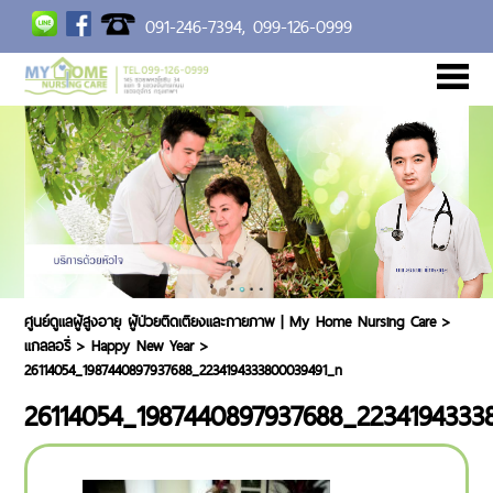
091-246-7394,
099-126-0999
หน้าแรก
เกี่ยวกับเรา
การบริการ
แกลลอรี่
อัตราค่าบริการ
BLOG
ร่วมงานกับเรา
ติดต่อเรา
ศูนย์ดูแลผู้สูงอายุ ผู้ป่วยติดเตียงและกายภาพ | My Home Nursing Care
>
แกลลอรี่
>
Happy New Year
>
26114054_1987440897937688_2234194333800039491_n
26114054_1987440897937688_2234194333